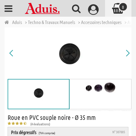
0
Aduis
> Techno & Travaux Manuels
> Accessoires techniques
> Autr
Roue en PVC souple noire - Ø 35 mm
(4 évaluations)
Prix dégressifs
N° 307005
(TVA comprise)