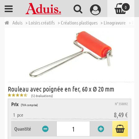
0
Aduis
> Loisirs créatifs
> Créations plastiques
> Linogravure
> Rou
Rouleau avec poignée en fer, 60 x Ø 20 mm
(12 évaluations)
Prix
N° 350092
(TVA comprise)
8,49 €
1
pce
Quantité