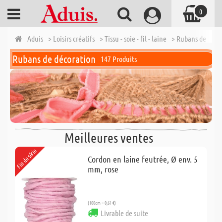
0
Aduis
> Loisirs créatifs
> Tissu - soie - fil - laine
> Rubans de déco
Rubans de décoration
147 Produits
Meilleures ventes
Fin de série
Cordon en laine feutrée, Ø env. 5
mm, rose
(100cm = 0,61 €)
Livrable de suite