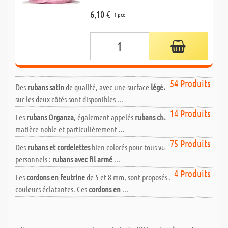
6,10 €
1 pce
Rubans satin
54 Produits
Des
rubans satin
de qualité, avec une surface
légèrement brillante
sur les deux côtés sont disponibles ...
Rubans Organza & Bolduc
14 Produits
Les
rubans Organza
, également appelés
rubans chiffons
est une
matière noble et particulièrement ...
Rubans déco & cordes
75 Produits
Des
rubans et cordelettes
bien colorés pour tous vos cadeaux
personnels :
rubans avec fil armé
...
Cordons en feutrine
4 Produits
Les
cordons en feutrine
de 5 et 8 mm, sont proposés dans des
couleurs éclatantes. Ces
cordons en
...