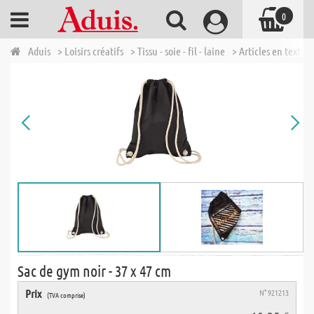
0
Aduis
> Loisirs créatifs
> Tissu - soie - fil - laine
> Articles en textile
Sac de gym noir - 37 x 47 cm
Prix
N° 921213
(TVA comprise)