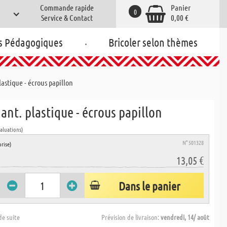
Commande rapide
Panier
0
Service & Contact
0,00 €
.
s Pédagogiques
Bricoler selon thèmes
lastique - écrous papillon
hant. plastique - écrous papillon
valuations)
N° 501328
rise)
13,05 €
Dans le panier
de suite
Prévision de livraison:
vendredi, 14/ août