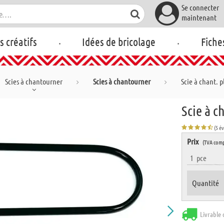
Se connecter
maintenant
.
.
rs créatifs
Idées de bricolage
Fiche
Scies à chantourner
Scies à chantourner
Scie à chant. p
Scie à c
(5 é
Prix
(TVA comp
1
pce
Quantité
Livrable 