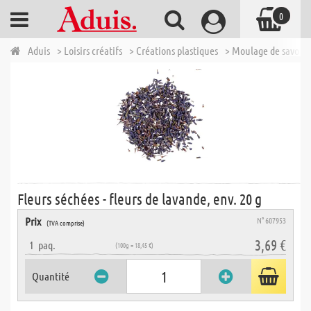
0
Aduis
> Loisirs créatifs
> Créations plastiques
> Moulage de savons
Fleurs séchées - fleurs de lavande, env. 20 g
Prix
N° 607953
(TVA comprise)
3,69 €
1
paq.
(100g = 18,45 €)
Quantité