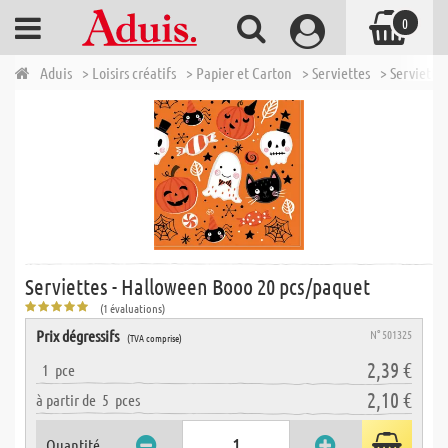
0
Aduis
> Loisirs créatifs
> Papier et Carton
> Serviettes
> Serviette
Serviettes - Halloween Booo 20 pcs/paquet
(1 évaluations)
Prix dégressifs
N° 501325
(TVA comprise)
2,39 €
1
pce
2,10 €
à partir de
5
pces
Quantité