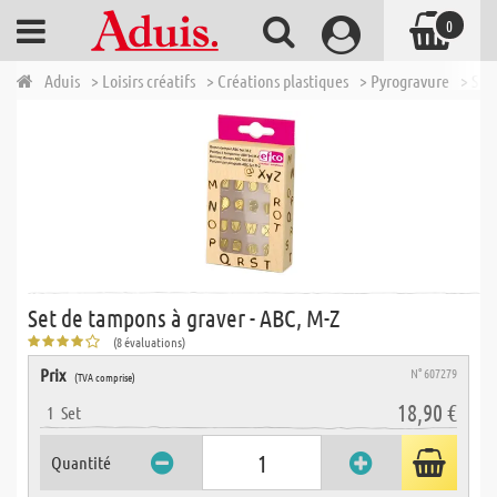
0
Aduis
> Loisirs créatifs
> Créations plastiques
> Pyrogravure
> Set
Set de tampons à graver - ABC, M-Z
(8 évaluations)
Prix
N° 607279
(TVA comprise)
18,90 €
1
Set
Quantité