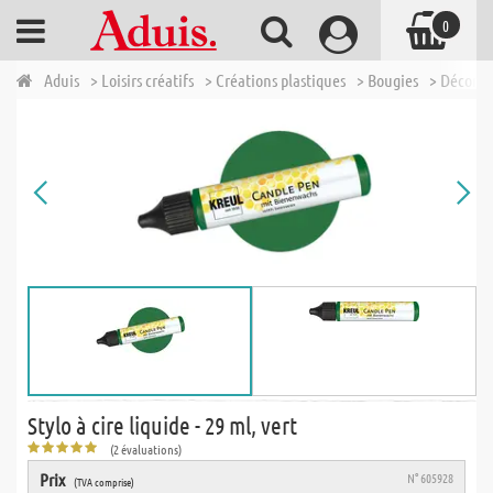
0
Aduis
> Loisirs créatifs
> Créations plastiques
> Bougies
> Décorat
Stylo à cire liquide - 29 ml, vert
(2 évaluations)
Prix
N° 605928
(TVA comprise)