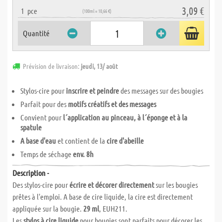
3,09 €
1
pce
(100ml = 10,66 €)
Quantité
Prévision de livraison:
jeudi, 13/ août
Stylos-cire pour
inscrire et peindre
des messages sur des bougies
Parfait pour des
motifs créatifs et des messages
Convient pour
l´application au pinceau, à l´éponge et à la
spatule
A base d'eau
et contient de la
cire d'abeille
Temps de séchage
env. 8h
Description -
Des stylos-cire pour
écrire et décorer directement
sur les bougies
prêtes à l'emploi. A base de cire liquide, la cire est directement
appliquée sur la bougie.
29 ml
, EUH211.
Les
stylos à cire liquide
pour bougies sont parfaits pour décorer les