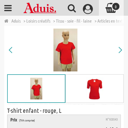
0
Aduis
> Loisirs créatifs
> Tissu - soie - fil - laine
> Articles en textile
T-shirt enfant - rouge, L
Prix
N° 920543
(TVA comprise)