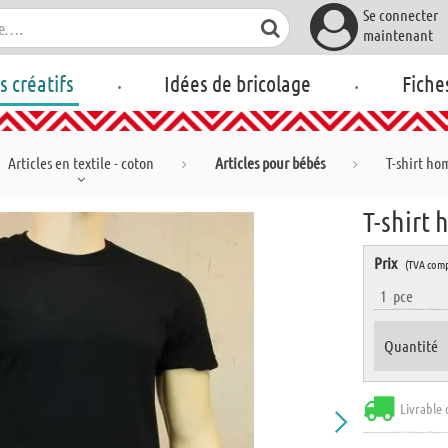
Se connecter
maintenant
.
.
rs créatifs
Idées de bricolage
Fiche
Articles en textile - coton
Articles pour bébés
T-shirt ho
T-shirt 
Prix
(TVA comp
1
pce
Quantité
Livrable 