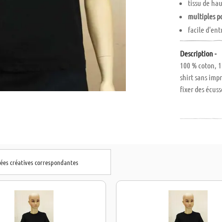
tissu de ha
multiples p
facile d'ent
Description -
100 % coton, 1
shirt sans imp
fixer des écus
dées créatives correspondantes