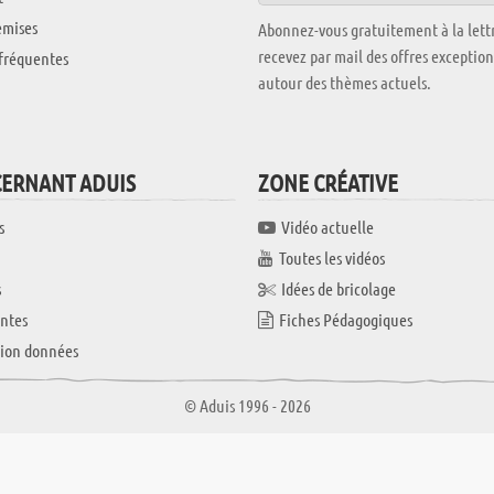
emises
Abonnez-vous gratuitement à la lettr
recevez par mail des offres exceptio
fréquentes
autour des thèmes actuels.
CERNANT ADUIS
ZONE CRÉATIVE
s
Vidéo actuelle
Toutes les vidéos
s
Idées de bricolage
ntes
Fiches Pédagogiques
tion données
© Aduis 1996 - 2026