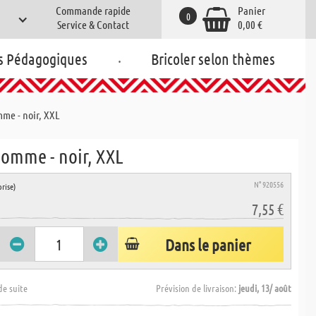
Commande rapide
Panier
0
Service & Contact
0,00 €
.
s Pédagogiques
Bricoler selon thèmes
mme - noir, XXL
homme - noir, XXL
N° 920556
rise)
7,55 €
Dans le panier
de suite
Prévision de livraison:
jeudi, 13/ août