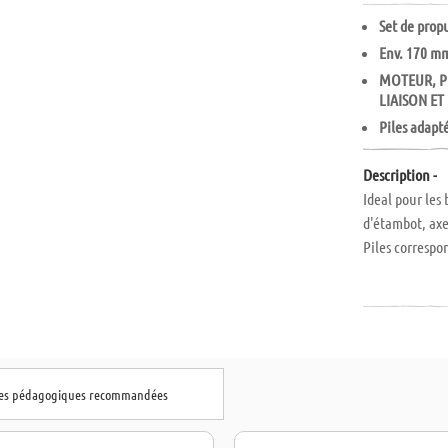
Set de prop
Env. 170 m
MOTEUR, PI
LIAISON ET
Piles adapt
Description -
Ideal pour les
d'étambot, axe
Piles corresp
hes pédagogiques recommandées