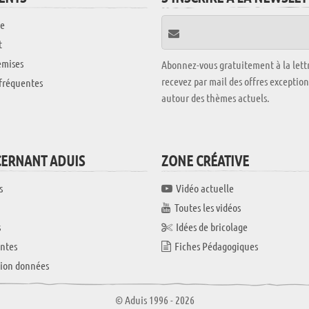
e
t
emises
Abonnez-vous gratuitement à la lettr
recevez par mail des offres exceptio
fréquentes
autour des thèmes actuels.
CERNANT ADUIS
ZONE CRÉATIVE
s
Vidéo actuelle
Toutes les vidéos
s
Idées de bricolage
ntes
Fiches Pédagogiques
tion données
© Aduis 1996 - 2026