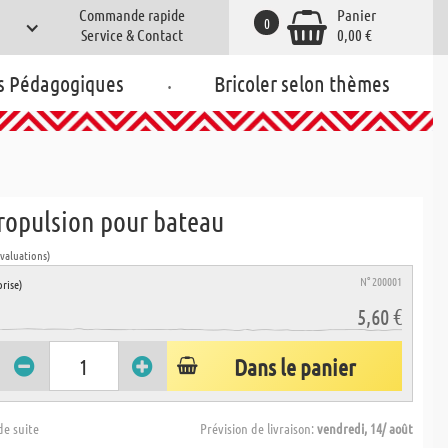
Commande rapide
Panier
0
Service & Contact
0,00 €
.
s Pédagogiques
Bricoler selon thèmes
propulsion pour bateau
évaluations)
N° 200001
rise)
5,60 €
Dans le panier
de suite
Prévision de livraison:
vendredi, 14/ août