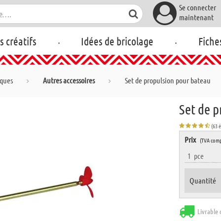
Se connecter
maintenant
.
.
rs créatifs
Idées de bricolage
Fiche
iques
Autres accessoires
Set de propulsion pour bateau
Set de 
(63 
Prix
(TVA comp
1
pce
Quantité
Livrable 