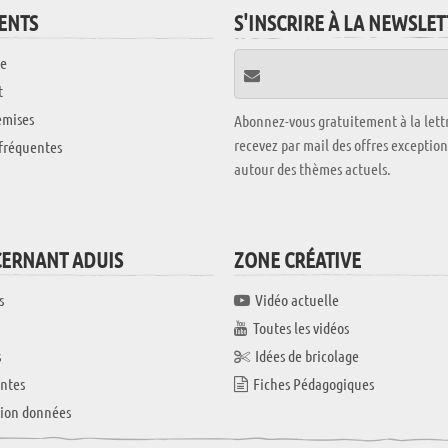
IENTS
S'INSCRIRE À LA NEWSLE
e
t
emises
Abonnez-vous gratuitement à la lettr
recevez par mail des offres exceptio
fréquentes
autour des thèmes actuels.
CERNANT ADUIS
ZONE CRÉATIVE
s
Vidéo actuelle
Toutes les vidéos
s
Idées de bricolage
ntes
Fiches Pédagogiques
tion données