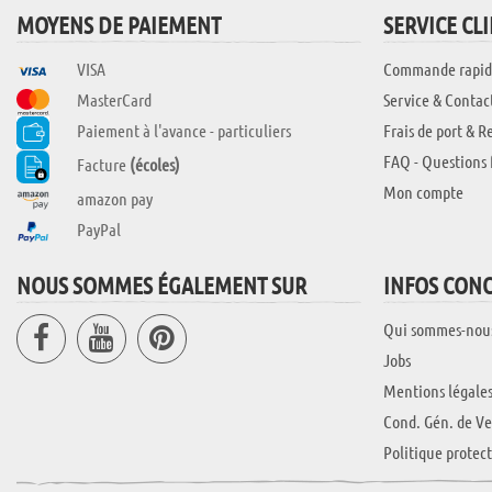
MOYENS DE PAIEMENT
SERVICE CL
VISA
Commande rapid
MasterCard
Service & Contac
Paiement à l'avance - particuliers
Frais de port & R
FAQ - Questions 
Facture
(écoles)
Mon compte
amazon pay
PayPal
NOUS SOMMES ÉGALEMENT SUR
INFOS CON
Qui sommes-nou
Jobs
Mentions légale
Cond. Gén. de Ve
Politique protec