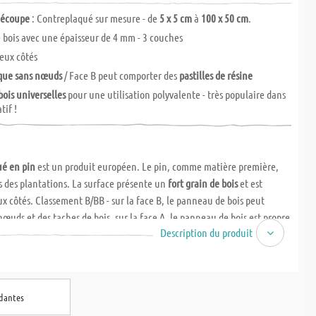
découpe
: Contreplaqué sur mesure - de
5 x 5 cm
à
100 x 50 cm
.
bois avec une épaisseur de 4 mm - 3 couches
eux côtés
que sans nœuds
/ Face B peut comporter des
pastilles de résine
bois universelles
pour une utilisation polyvalente - très populaire dans
tif !
ué en pin
est un produit européen. Le pin, comme matière première,
s des plantations. La surface présente un
fort grain de bois
et est
x côtés. Classement B/BB - sur la face B, le panneau de bois peut
nœuds et des taches de bois, sur la face A, le panneau de bois est propre
Description du produit
t avec la
meilleure surface.
ndantes