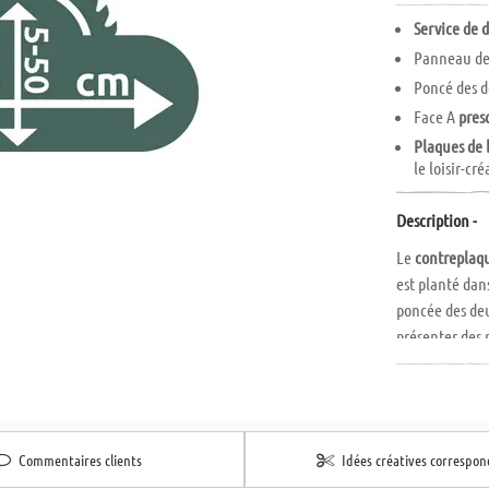
Service de 
Panneau de 
Poncé des d
Face A
pres
Plaques de 
le loisir-créa
Description -
Le
contreplaq
est planté dan
poncée des deu
présenter des 
de bout en bou
Commentaires clients
Idées créatives correspo