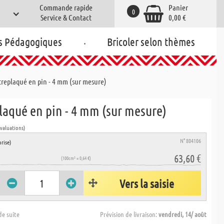
Commande rapide
Panier
0
Service & Contact
0,00 €
.
s Pédagogiques
Bricoler selon thèmes
replaqué en pin - 4 mm (sur mesure)
laqué en pin - 4 mm (sur mesure)
évaluations)
N° 804106
rise)
63,60 €
(100cm² = 0,64 €)
Vers la saisie
de suite
Prévision de livraison:
vendredi, 14/ août