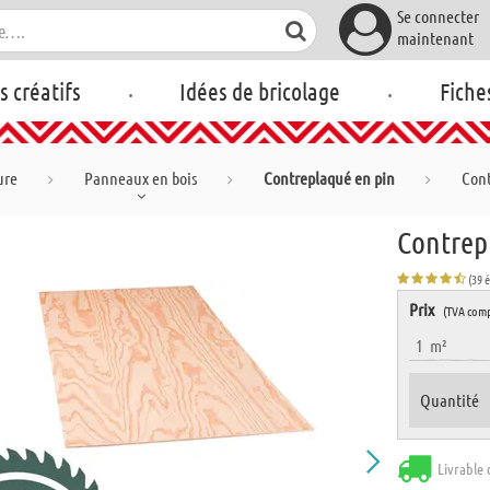
Se connecter
maintenant
.
.
rs créatifs
Idées de bricolage
Fiche
ure
Panneaux en bois
Contreplaqué en pin
Cont
Contrep
(39 
Prix
(TVA comp
1
m²
Quantité
Livrable 