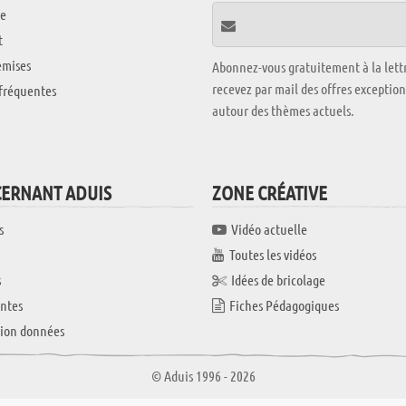
e
t
emises
Abonnez-vous gratuitement à la lettr
recevez par mail des offres exceptio
fréquentes
autour des thèmes actuels.
CERNANT ADUIS
ZONE CRÉATIVE
s
Vidéo actuelle
Toutes les vidéos
s
Idées de bricolage
ntes
Fiches Pédagogiques
tion données
© Aduis 1996 - 2026