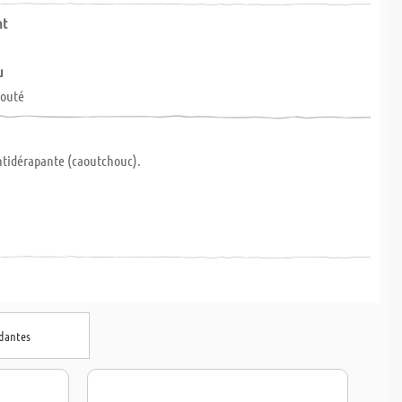
nt
u
houté
antidérapante (caoutchouc).
ndantes