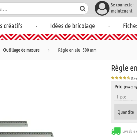
Se connecter
maintenant
.
.
rs créatifs
Idées de bricolage
Fiche
Outillage de mesure
Règle en alu, 500 mm
Règle e
(15 
Prix
(TVA comp
1
pce
Quantité
Livrable 