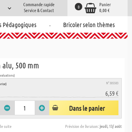
Commande rapide
Panier
0
Service & Contact
0,00 €
.
s Pédagogiques
Bricoler selon thèmes
n alu, 500 mm
évaluations)
N° 305503
rise)
6,59 €
Dans le panier
de suite
Prévision de livraison:
jeudi, 13/ août