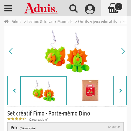
0
Aduis
> Techno & Travaux Manuels
> Outils & jeux éducatifs
> Sets 
Set créatif Fimo - Porte-mémo Dino
(2 évaluations)
Prix
N° 200331
(TVA comprise)