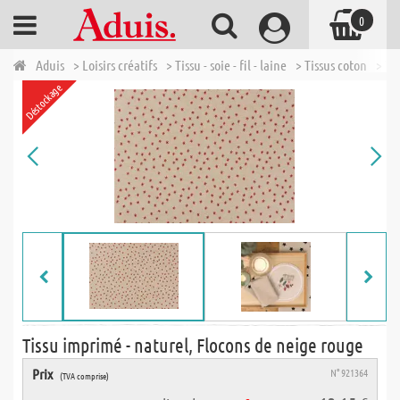
0
Aduis
> Loisirs créatifs
> Tissu - soie - fil - laine
> Tissus coton
> Ti
Déstockage
Tissu imprimé - naturel, Flocons de neige rouge
Prix
N° 921364
(TVA comprise)