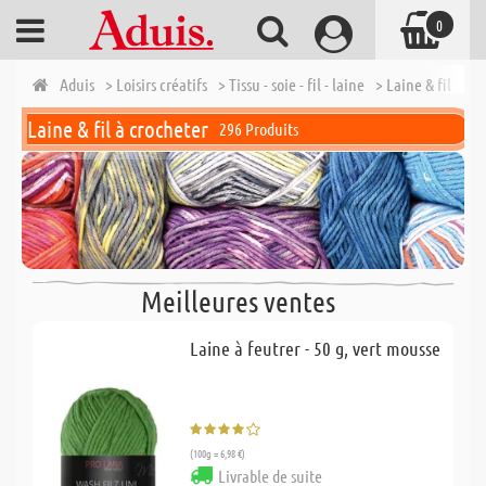
0
Aduis
> Loisirs créatifs
> Tissu - soie - fil - laine
> Laine & fil à cr
Laine & fil à crocheter
296 Produits
Meilleures ventes
Laine à feutrer - 50 g, vert mousse
(100g = 6,98 €)
Livrable de suite