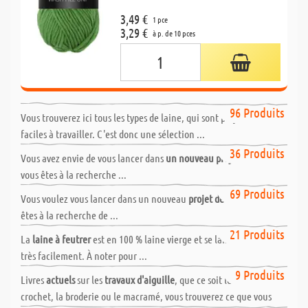
3,49 €
1 pce
3,29 €
à p. de 10 pces
Laine pour bricoler | Laine scolaire
96 Produits
Vous trouverez ici tous les types de laine, qui sont polyvalents et
faciles à travailler. C'est donc une sélection ...
Laine à tricoter
36 Produits
Vous avez envie de vous lancer dans
un nouveau projet de tricot
et
vous êtes à la recherche ...
Laine à crocheter
69 Produits
Vous voulez vous lancer dans un nouveau
projet de crochet
et vous
êtes à la recherche de ...
Laine à feutrer
21 Produits
La
laine à feutrer
est en 100 % laine vierge et se laisse travailler
très facilement. À noter pour ...
Livres - travaux manuels
9 Produits
Livres
actuels
sur les
travaux d'aiguille
, que ce soit le tricot, le
crochet, la broderie ou le macramé, vous trouverez ce que vous
Fils à crocheter