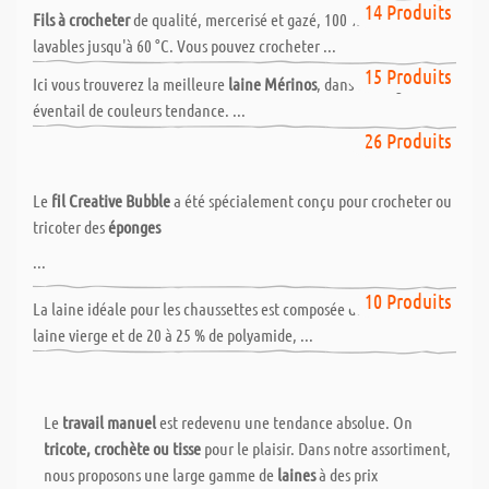
cherchez ici ! Bonne lecture !
14 Produits
Fils à crocheter
de qualité, mercerisé et gazé, 100 % coton,
lavables jusqu'à 60 °C. Vous pouvez crocheter ...
Laine Mérinos - 100 % laine vierge
15 Produits
Ici vous trouverez la meilleure
laine Mérinos
, dans un large
éventail de couleurs tendance. ...
Creative Bubble Laine
26 Produits
Le
fil Creative Bubble
a été spécialement conçu pour crocheter ou
tricoter des
éponges
...
Laine pour chaussettes
10 Produits
La laine idéale pour les chaussettes est composée de 70 à 75 % de
laine vierge et de 20 à 25 % de polyamide, ...
Le
travail manuel
est redevenu une tendance absolue. On
tricote, crochète ou tisse
pour le plaisir. Dans notre assortiment,
nous proposons une large gamme de
laines
à des prix