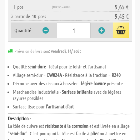
9,65 €
1
pce
(100cm² = 4,83 €)
9,45 €
à partir de
10
pces
Quantité
Prévision de livraison:
vendredi, 14/ août
Qualité
semi-dure
- Idéal pour le loisir et l'artisanat
Alliage semi-dur =
CW024A
- Résistance à la traction =
R240
Découpe avec des ciseaux à bosseler -
légère bavure
présente
Marchandise industrielle -
Surface brillante
avec de légères
rayures possibles
Surface lisse pour
l'artisanat d'art
Description -
La tôle de cuivre est
résistante à la corrosion
et est livrée en alliage
"
semi-dur
". C'est pourquoi la tôle est facile à
plier
ou à mettre en