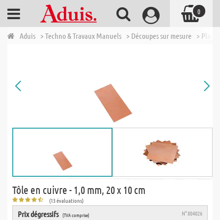
0
Aduis
> Techno & Travaux Manuels
> Découpes sur mesure
> Plaqu
Tôle en cuivre - 1,0 mm, 20 x 10 cm
(13 évaluations)
Prix dégressifs
N° 804026
(TVA comprise)