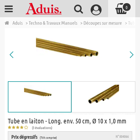
0
Aduis
> Techno & Travaux Manuels
> Découpes sur mesure
> Tubes 
Tube en laiton - Long. env. 50 cm, Ø 10 x 1,0 mm
(3 évaluations)
Prix dégressifs
N° 804066
(TVA comprise)