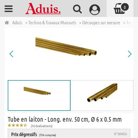
0
Aduis
> Techno & Travaux Manuels
> Découpes sur mesure
> Tubes 
Tube en laiton - Long. env. 50 cm, Ø 6 x 0.5 mm
(16 évaluations)
Prix dégressifs
N° 804056
(TVA comprise)