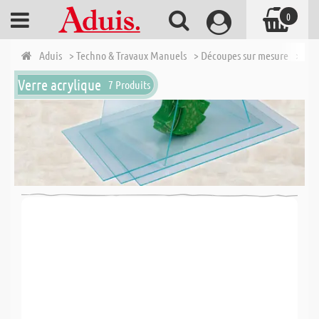
0
Aduis
> Techno & Travaux Manuels
> Découpes sur mesure
> Pla
Verre acrylique
7 Produits