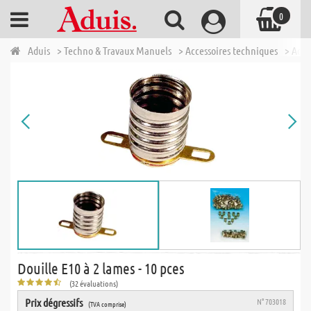
0
Aduis
> Techno & Travaux Manuels
> Accessoires techniques
> Acce
Douille E10 à 2 lames - 10 pces
(32 évaluations)
Prix dégressifs
N° 703018
(TVA comprise)