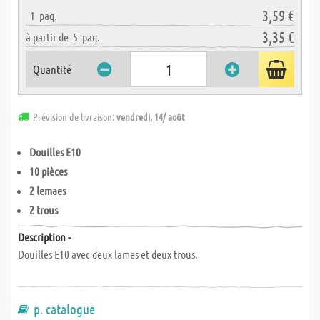
3,59 €
1
paq.
3,35 €
à partir de
5
paq.
Quantité
Prévision de livraison:
vendredi, 14/ août
Douilles E10
10 pièces
2 lemaes
2 trous
Description -
Douilles E10 avec deux lames et deux trous.
p. catalogue