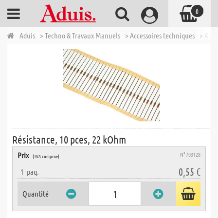
0
Aduis
> Techno & Travaux Manuels
> Accessoires techniques
> Acce
Résistance, 10 pces, 22 kOhm
Prix
N° 703128
(TVA comprise)
0,55 €
1
paq.
Quantité