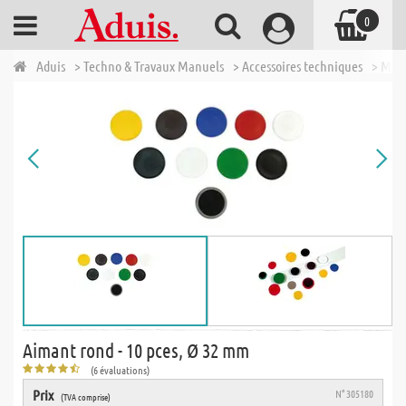
0
Aduis
> Techno & Travaux Manuels
> Accessoires techniques
> Mag
Aimant rond - 10 pces, Ø 32 mm
(6 évaluations)
Prix
N° 305180
(TVA comprise)