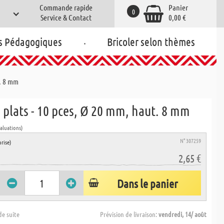
Commande rapide
Panier
0
Service & Contact
0,00 €
.
s Pédagogiques
Bricoler selon thèmes
t. 8 mm
plats - 10 pces, Ø 20 mm, haut. 8 mm
valuations)
N° 307259
rise)
2,65 €
Dans le panier
de suite
Prévision de livraison:
vendredi, 14/ août