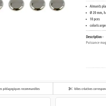
Aimants pla
Ø 20 mm, h
10 pces
coloris arge
Description -
Puissance mag
hes pédagogiques recommandées
Idées créatives correspo