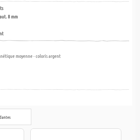
ts
aut. 8 mm
nt
nétique moyenne - coloris argent
ndantes