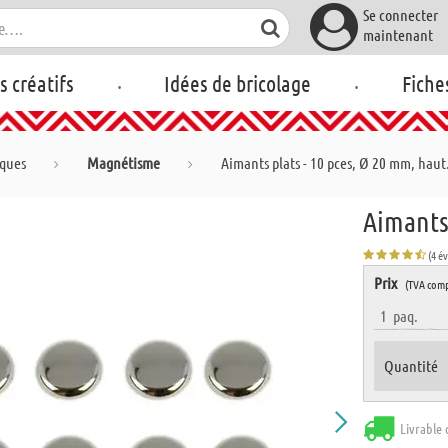
Se connecter
maintenant
.
.
rs créatifs
Idées de bricolage
Fiche
iques
Magnétisme
Aimants plats - 10 pces, Ø 20 mm, hau
Aimants 
(4 é
Prix
(TVA comp
1
paq.
Quantité
Livrable 