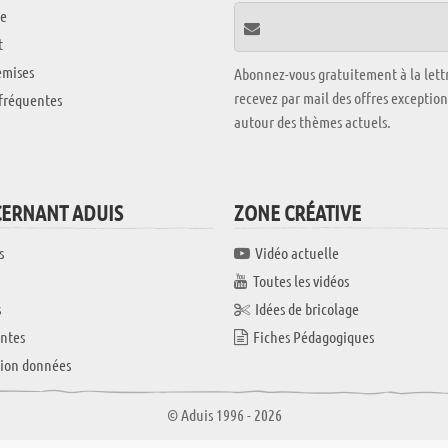
e
t
emises
Abonnez-vous gratuitement à la lettr
recevez par mail des offres exceptio
fréquentes
autour des thèmes actuels.
CERNANT ADUIS
ZONE CRÉATIVE
s
Vidéo actuelle
Toutes les vidéos
s
Idées de bricolage
ntes
Fiches Pédagogiques
tion données
© Aduis 1996 - 2026