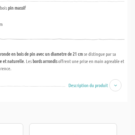
 bois
pin massif
cm
ronde en bois de pin avec un diametre de 21 cm
se distingue par sa
de et naturelle
. Les
bords arrondis
offrent une prise en main agreable et
arence.
bois peut etre utilisee de nombreuses manieres pour des projets
Description du produit
ecorations ou des utilisations pratiques
. Qu’elle soit utilisee comme
re, petite planche de service, base de bricolage ou element decoratif
,
l peut etre
peint, decore ou personnalise selon vos envies
.