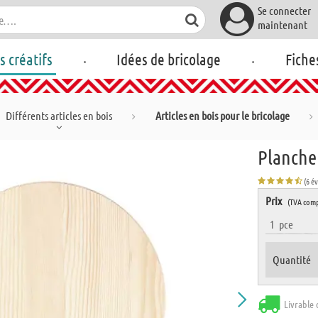
Se connecter
maintenant
.
.
rs créatifs
Idées de bricolage
Fiche
Différents articles en bois
Articles en bois pour le bricolage
Planche
(6 é
Prix
(TVA comp
1
pce
Quantité
Livrable 