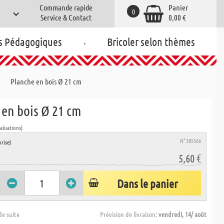
Commande rapide
Panier
0
Service & Contact
0,00 €
.
s Pédagogiques
Bricoler selon thèmes
Planche en bois Ø 21 cm
 en bois Ø 21 cm
valuations)
N° 305566
rise)
5,60 €
Dans le panier
de suite
Prévision de livraison:
vendredi, 14/ août