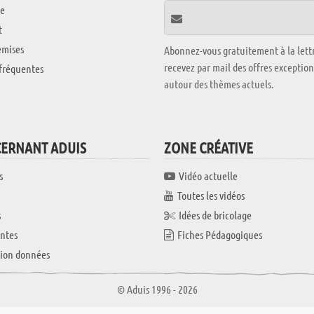
e
t
emises
Abonnez-vous gratuitement à la lettr
recevez par mail des offres exceptio
fréquentes
autour des thèmes actuels.
CERNANT ADUIS
ZONE CRÉATIVE
s
Vidéo actuelle
Toutes les vidéos
s
Idées de bricolage
ntes
Fiches Pédagogiques
tion données
© Aduis 1996 - 2026