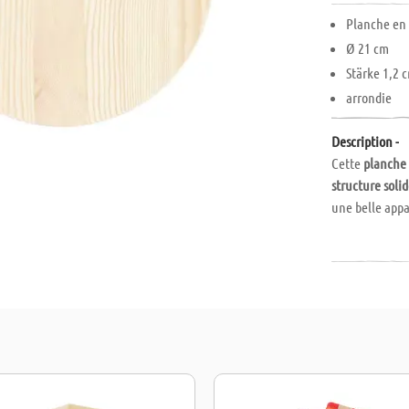
Planche en
Ø 21 cm
Stärke 1,2 
arrondie
Description -
Cette
planche 
structure soli
une belle app
La
planche en 
creatifs, des d
dessous de ver
le bois nature