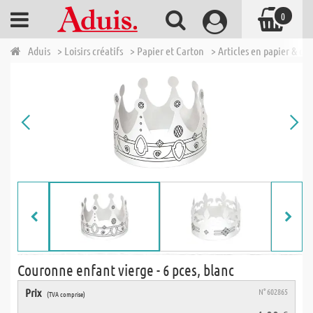
0
Aduis
> Loisirs créatifs
> Papier et Carton
> Articles en papier & ca
Couronne enfant vierge - 6 pces, blanc
Prix
N° 602865
(TVA comprise)