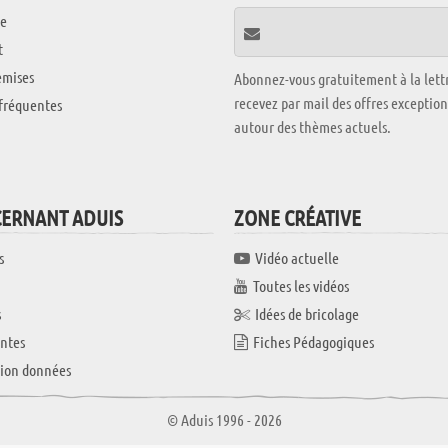
e
t
emises
Abonnez-vous gratuitement à la lettr
recevez par mail des offres exceptio
fréquentes
autour des thèmes actuels.
CERNANT ADUIS
ZONE CRÉATIVE
s
Vidéo actuelle
Toutes les vidéos
s
Idées de bricolage
ntes
Fiches Pédagogiques
tion données
© Aduis 1996 - 2026