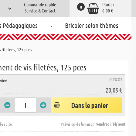
Commande rapide
Panier
0
Service & Contact
0,00 €
.
s Pédagogiques
Bricoler selon thèmes
 filetées, 125 pces
ent de vis filetées, 125 pces
N° 702279
rise)
20,05 €
Dans le panier
de suite
Prévision de livraison:
vendredi, 14/ août