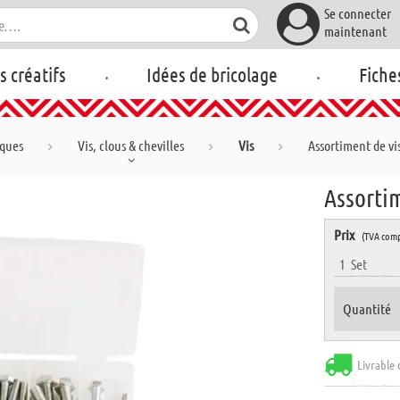
Se connecter
maintenant
.
.
rs créatifs
Idées de bricolage
Fiche
iques
Vis, clous & chevilles
Vis
Assortiment de vis
Assortim
Prix
(TVA comp
1
Set
Quantité
Livrable 