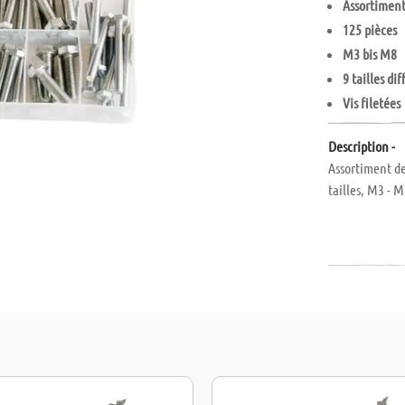
Assortiment 
125 pièces
M3 bis M8
9 tailles di
Vis filetées
Description -
Assortiment de
tailles, M3 - M