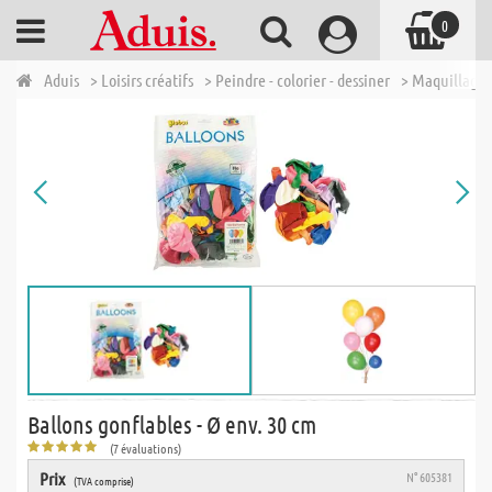
0
Aduis
> Loisirs créatifs
> Peindre - colorier - dessiner
> Maquillage 
Ballons gonflables - Ø env. 30 cm
(7 évaluations)
Prix
N° 605381
(TVA comprise)