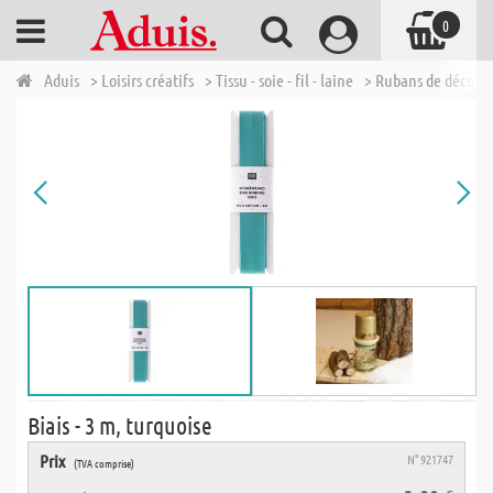
0
Aduis
> Loisirs créatifs
> Tissu - soie - fil - laine
> Rubans de décora
Biais - 3 m, turquoise
Prix
N° 921747
(TVA comprise)