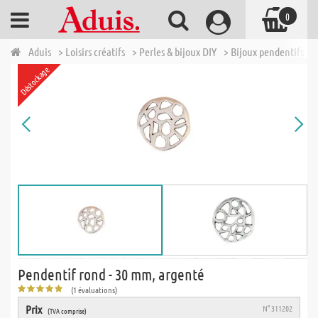
0
Aduis
> Loisirs créatifs
> Perles & bijoux DIY
> Bijoux pendentifs
>
Déstockage
Pendentif rond - 30 mm, argenté
(1 évaluations)
Prix
N° 311202
(TVA comprise)