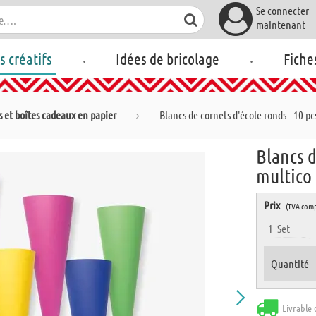
Se connecter
maintenant
.
.
rs créatifs
Idées de bricolage
Fiche
s et boîtes cadeaux en papier
Blancs de cornets d'école ronds - 10 pc
Blancs d
multico
Prix
(TVA comp
1
Set
Quantité
Livrable 