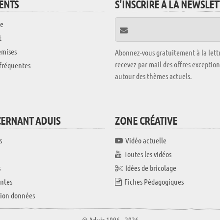
IENTS
S'INSCRIRE À LA NEWSLE
e
t
emises
Abonnez-vous gratuitement à la lettr
recevez par mail des offres exceptio
fréquentes
autour des thèmes actuels.
CERNANT ADUIS
ZONE CRÉATIVE
s
Vidéo actuelle
Toutes les vidéos
s
Idées de bricolage
ntes
Fiches Pédagogiques
tion données
© Aduis 1996 - 2026