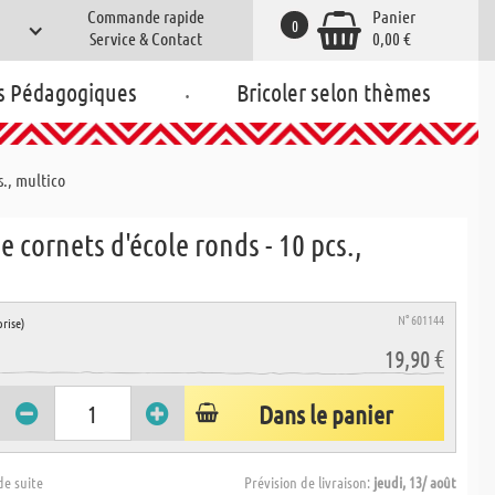
Commande rapide
Panier
0
Service & Contact
0,00 €
.
s Pédagogiques
Bricoler selon thèmes
s., multico
e cornets d'école ronds - 10 pcs.,
N° 601144
rise)
19,90 €
Dans le panier
de suite
Prévision de livraison:
jeudi, 13/ août