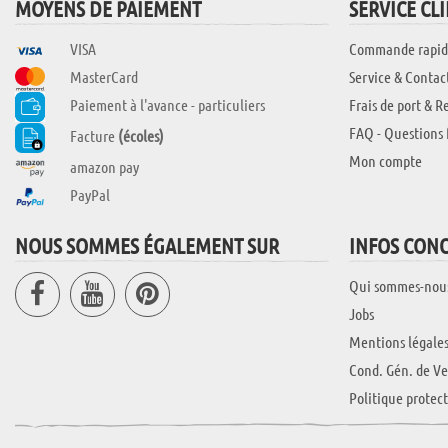
MOYENS DE PAIEMENT
SERVICE CL
VISA
Commande rapid
MasterCard
Service & Contac
Paiement à l'avance - particuliers
Frais de port & R
FAQ - Questions 
Facture
(écoles)
Mon compte
amazon pay
PayPal
NOUS SOMMES ÉGALEMENT SUR
INFOS CON
Qui sommes-nou
Jobs
Mentions légale
Cond. Gén. de Ve
Politique protec