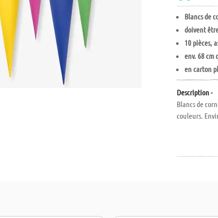
Blancs de c
doivent être
10 pièces, a
env. 68 cm 
en carton p
Description -
Blancs de corn
couleurs. Envi