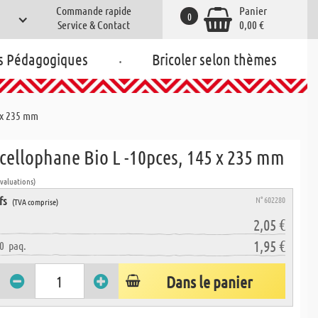
Commande rapide
Panier
0
Service & Contact
0,00 €
.
s Pédagogiques
Bricoler selon thèmes
 x 235 mm
cellophane Bio L -10pces, 145 x 235 mm
évaluations)
fs
N° 602280
(TVA comprise)
2,05 €
1,95 €
0
paq.
Dans le panier