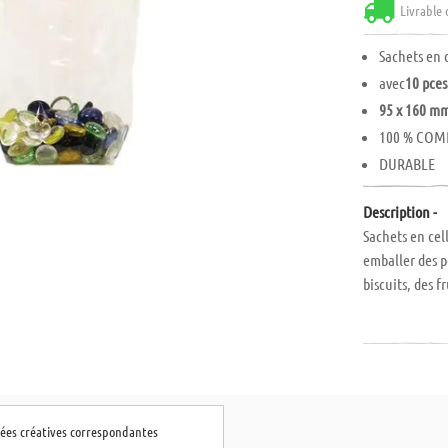
Livrable 
Sachets en 
avec
10 pces
95 x 160 m
100 % COM
DURABLE
Description -
Sachets en cel
emballer des p
biscuits, des f
+ DURABLE
+ 100 % COM
+ EN MATIER
+ 100 % SANS
+ MADE IN G
dées créatives correspondantes