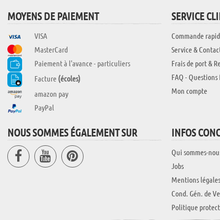
MOYENS DE PAIEMENT
SERVICE CL
VISA
Commande rapid
MasterCard
Service & Contac
Paiement à l'avance - particuliers
Frais de port & R
FAQ - Questions 
Facture
(écoles)
Mon compte
amazon pay
PayPal
NOUS SOMMES ÉGALEMENT SUR
INFOS CON
Qui sommes-nou
Jobs
Mentions légale
Cond. Gén. de Ve
Politique protec