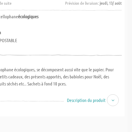
de suite
Prévision de livraison:
jeudi, 13/ août
cellophane
écologiques
m
POSTABLE
lophane écologiques, se décomposent aussi vite que le papier. Pour
etits cadeaux, des présents apportés, des babioles pour Noël, des
ruits séchés etc.. Sachets à fond 10 pces.
Description du produit
POSTABLE
ES PREMIERES RENOUVELLABLES
 PLASTIQUE
ERMANY