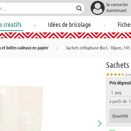
Se connecter
maintenant
.
.
rs créatifs
Idées de bricolage
Fiche
s et boîtes cadeaux en papier
Sachets cellophane Bio L -10pces, 145
Sachets 
(12 
Prix dégressi
1
paq.
à partir de
1
Quantité