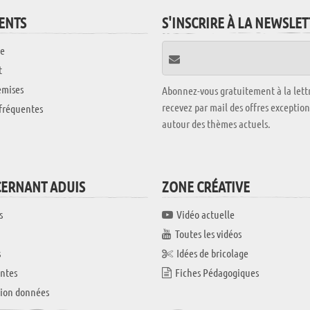
IENTS
S'INSCRIRE À LA NEWSLE
e
t
emises
Abonnez-vous gratuitement à la lettr
recevez par mail des offres exceptio
fréquentes
autour des thèmes actuels.
CERNANT ADUIS
ZONE CRÉATIVE
s
Vidéo actuelle
Toutes les vidéos
s
Idées de bricolage
ntes
Fiches Pédagogiques
tion données