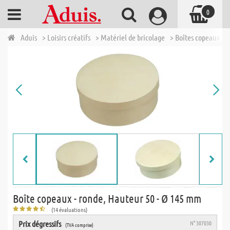
0
Aduis
> Loisirs créatifs
> Matériel de bricolage
> Boîtes copeaux
>
Boîte copeaux - ronde, Hauteur 50 - Ø 145 mm
(14 évaluations)
Prix dégressifs
N° 307030
(TVA comprise)