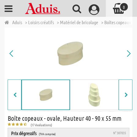
0
Aduis
> Loisirs créatifs
> Matériel de bricolage
> Boîtes copeaux
>
Boîte copeaux - ovale, Hauteur 40 - 90 x 55 mm
(17 évaluations)
Prix dégressifs
N° 307035
(TVA comprise)