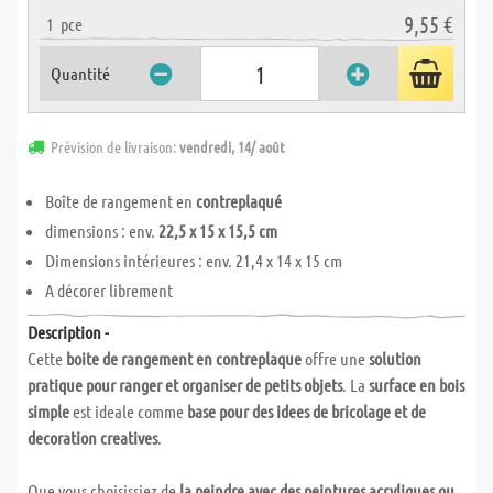
9,55 €
1
pce
Quantité
Prévision de livraison:
vendredi, 14/ août
Boîte de rangement en
contreplaqué
dimensions : env.
22,5 x 15 x 15,5 cm
Dimensions intérieures : env. 21,4 x 14 x 15 cm
A décorer librement
Description -
Cette
boite de rangement en contreplaque
offre une
solution
pratique pour ranger et organiser de petits objets
. La
surface en bois
simple
est ideale comme
base pour des idees de bricolage et de
decoration creatives
.
Que vous choisissiez de
la peindre avec des peintures acryliques ou