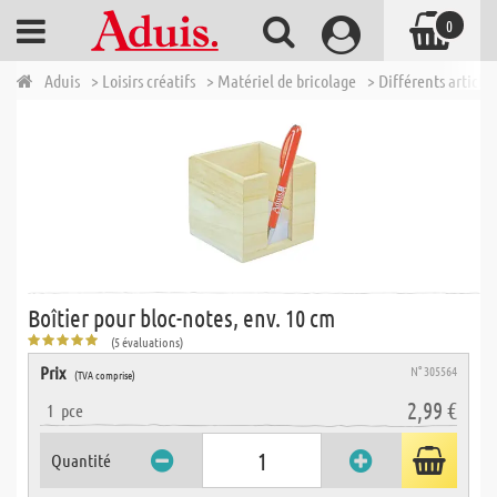
0
Aduis
> Loisirs créatifs
> Matériel de bricolage
> Différents articles
Boîtier pour bloc-notes, env. 10 cm
(5 évaluations)
Prix
N° 305564
(TVA comprise)
2,99 €
1
pce
Quantité