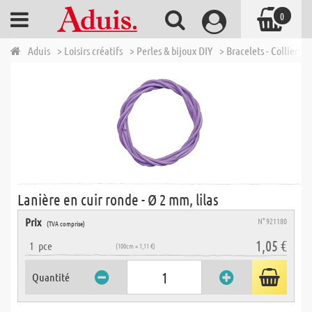
0
Aduis
> Loisirs créatifs
> Perles & bijoux DIY
> Bracelets - Colliers -
Lanière en cuir ronde - Ø 2 mm, lilas
Prix
N° 921180
(TVA comprise)
1,05 €
1
pce
(100cm = 1,11 €)
Quantité