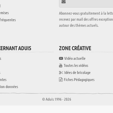
t
emises
Abonnez-vous gratuitement à la lettr
recevez par mail des offres exceptio
fréquentes
autour des thèmes actuels.
CERNANT ADUIS
ZONE CRÉATIVE
s
Vidéo actuelle
Toutes les vidéos
s
Idées de bricolage
ntes
Fiches Pédagogiques
tion données
© Aduis 1996 - 2026