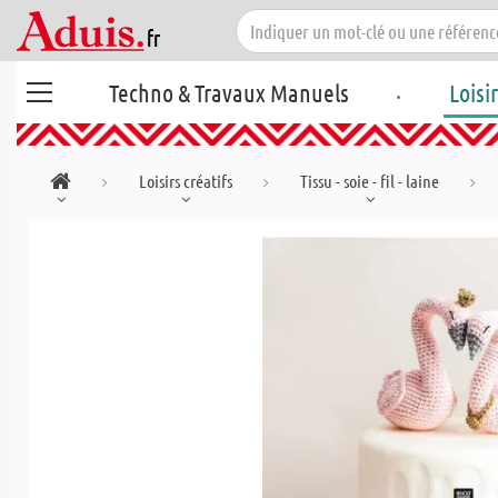
.
Techno & Travaux Manuels
Loisi
Loisirs créatifs
Tissu - soie - fil - laine