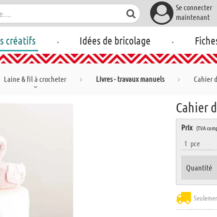
Se connecter
maintenant
.
.
rs créatifs
Idées de bricolage
Fiche
Laine & fil à crocheter
Livres - travaux manuels
Cahier d
Cahier d
Prix
(TVA comp
1
pce
Quantité
Seulemen