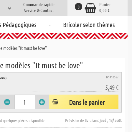
Commande rapide
Panier
0
Service & Contact
0,00 €
.
s Pédagogiques
Bricoler selon thèmes
e modèles "It must be love"
e modèles "It must be love"
N° 410567
rise)
5,49 €
Dans le panier
t quelques pièces disponible
Prévision de livraison:
jeudi, 13/ août