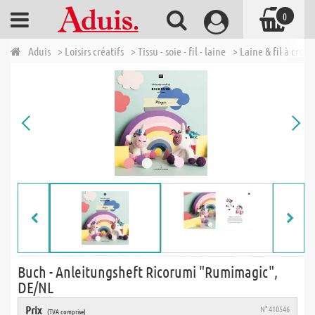
0
Aduis
> Loisirs créatifs
> Tissu - soie - fil - laine
> Laine & fil à croch
Buch - Anleitungsheft Ricorumi "Rumimagic",
DE/NL
Prix
N° 410546
(TVA comprise)