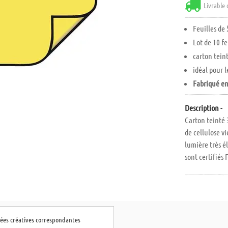
Livrable 
Feuilles de
Lot de 10 fe
carton tein
idéal pour 
Fabriqué e
Description -
Carton teinté 
de cellulose v
lumière très é
sont certifiés 
dées créatives correspondantes