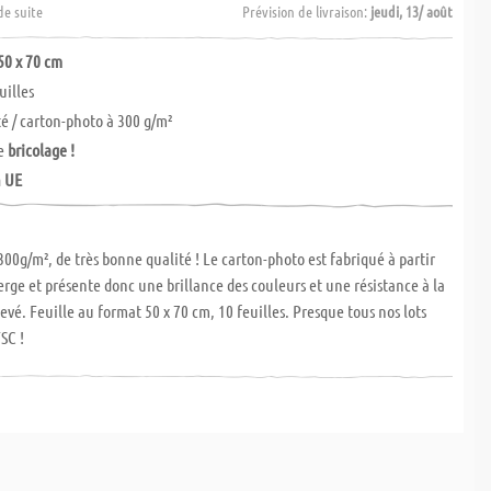
de suite
Prévision de livraison:
jeudi, 13/ août
50 x 70 cm
uilles
té / carton-photo à 300 g/m²
le
bricolage !
n UE
300g/m², de très bonne qualité ! Le carton-photo est fabriqué à partir
ierge et présente donc une brillance des couleurs et une résistance à la
levé. Feuille au format 50 x 70 cm, 10 feuilles. Presque tous nos lots
FSC !