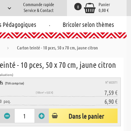
Commande rapide
Panier
0
Service & Contact
0,00 €
.
s Pédagogiques
Bricoler selon thèmes
Carton teinté - 10 pces, 50 x 70 cm, jaune citron
einté - 10 pces, 50 x 70 cm, jaune citron
valuations)
fs
N° 602071
(TVA comprise)
7,59 €
(100cm² = 0,02 €)
6,90 €
0
paq.
Dans le panier