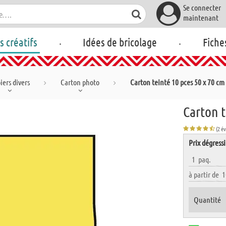
Se connecter
maintenant
.
.
rs créatifs
Idées de bricolage
Fiche
iers divers
Carton photo
Carton teinté 10 pces 50 x 70 cm
Carton t
(2 é
Prix dégressi
1
paq.
à partir de
1
Quantité