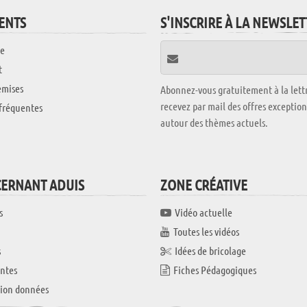
IENTS
S'INSCRIRE À LA NEWSLE
e
t
emises
Abonnez-vous gratuitement à la lettr
recevez par mail des offres exceptio
fréquentes
autour des thèmes actuels.
CERNANT ADUIS
ZONE CRÉATIVE
s
Vidéo actuelle
Toutes les vidéos
s
Idées de bricolage
ntes
Fiches Pédagogiques
tion données