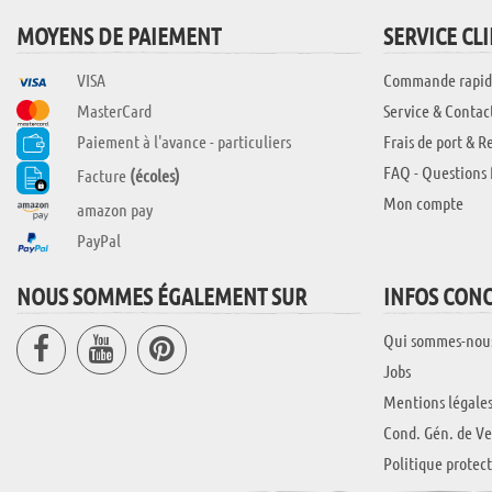
MOYENS DE PAIEMENT
SERVICE CL
VISA
Commande rapid
MasterCard
Service & Contac
Paiement à l'avance - particuliers
Frais de port & R
FAQ - Questions 
Facture
(écoles)
Mon compte
amazon pay
PayPal
NOUS SOMMES ÉGALEMENT SUR
INFOS CON
Qui sommes-nou
Jobs
Mentions légale
Cond. Gén. de Ve
Politique protec