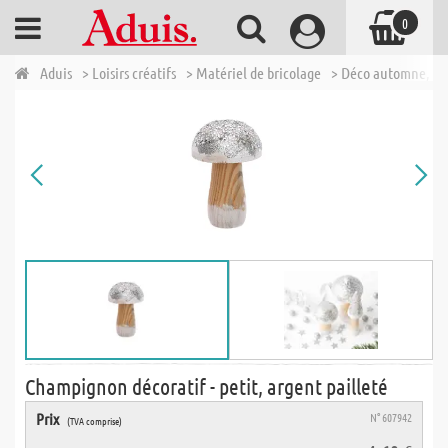
0
Aduis
> Loisirs créatifs
> Matériel de bricolage
> Déco automne, No
Champignon décoratif - petit, argent pailleté
Prix
N° 607942
(TVA comprise)