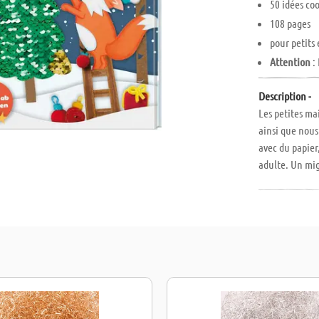
50 idées co
108 pages
pour petits 
Attention
:
Description -
Les petites ma
ainsi que nous 
avec du papier,
adulte. Un mig
un délicieux g
ATTENTION : Le
repris, NI écha