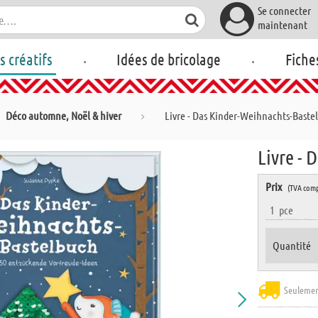
Se connecter
maintenant
.
.
rs créatifs
Idées de bricolage
Fiche
Déco automne, Noël & hiver
Livre - Das Kinder-Weihnachts-Baste
Livre -
Prix
(TVA comp
1
pce
Quantité
Seulemen