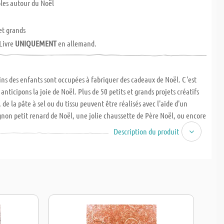
oles autour du Noël
et grands
 Livre
UNIQUEMENT
en allemand.
ins des enfants sont occupées à fabriquer des cadeaux de Noël. C'est
anticipons la joie de Noël. Plus de 50 petits et grands projets créatifs
 de la pâte à sel ou du tissu peuvent être réalisés avec l'aide d'un
non petit renard de Noël, une jolie chaussette de Père Noël, ou encore
âteau en forme de sapin.. Hardcover, 108 pages, 26,5 x 20 cm.
Description du produit
s livres sont disponibles UNIQUEMENT en allemand. Ils ne seront NI
ngés !