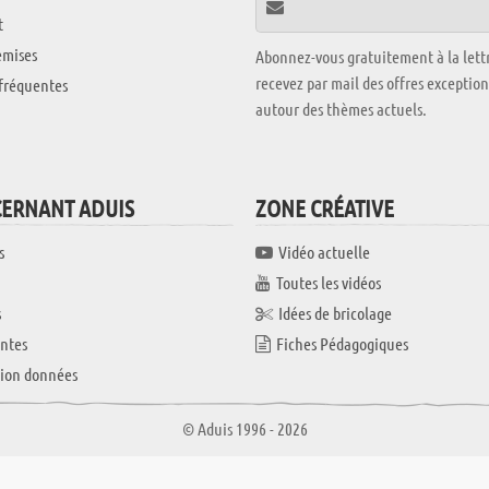
t
emises
Abonnez-vous gratuitement à la lettr
recevez par mail des offres exceptio
fréquentes
autour des thèmes actuels.
CERNANT ADUIS
ZONE CRÉATIVE
s
Vidéo actuelle
Toutes les vidéos
s
Idées de bricolage
ntes
Fiches Pédagogiques
tion données
© Aduis 1996 - 2026