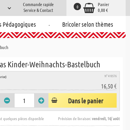
Commande rapide
Panier
0
Service & Contact
0,00 €
.
s Pédagogiques
Bricoler selon thèmes
lbuch
 Das Kinder-Weihnachts-Bastelbuch
N° 410576
rise)
16,50 €
Dans le panier
t quelques pièces disponible
Prévision de livraison:
vendredi, 14/ août