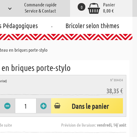
Commande rapide
Panier
0
Service & Contact
0,00 €
.
s Pédagogiques
Bricoler selon thèmes
eau en briques porte-stylo
en briques porte-stylo
N° 804434
rise)
38,35 €
Dans le panier
de suite
Prévision de livraison:
vendredi, 14/ août