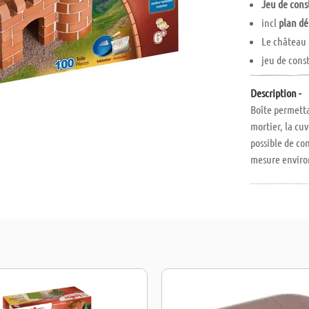
Jeu de cons
incl
plan dé
Le château 
jeu de cons
Description -
Boîte permetta
mortier, la cuv
possible de co
mesure environ