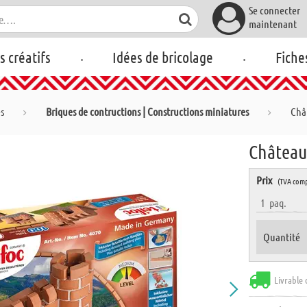
Se connecter
maintenant
.
.
rs créatifs
Idées de bricolage
Fiche
es
Briques de contructions | Constructions miniatures
Chât
Château 
Prix
(TVA comp
1
paq.
Quantité
Livrable 