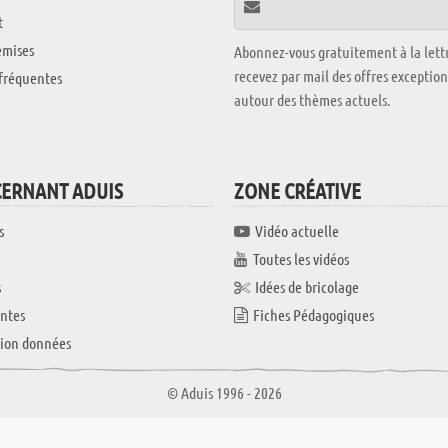
t
emises
Abonnez-vous gratuitement à la lettr
recevez par mail des offres exceptio
fréquentes
autour des thèmes actuels.
CERNANT ADUIS
ZONE CRÉATIVE
s
Vidéo actuelle
Toutes les vidéos
s
Idées de bricolage
ntes
Fiches Pédagogiques
tion données
© Aduis 1996 - 2026