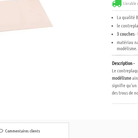
Livrable 
La qualité B
le contrepl
3 couches
-
matériau na
modélisme. 
Description -
Le contreplaq
modélisme
ain
signifie qu'un 
des trous de n
effectué manu
Le contreplaq
également
pe
travaux à la s
Commentaires clients
contreplaqué 