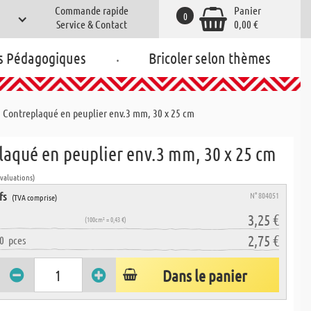
Commande rapide
Panier
0
Service & Contact
0,00 €
.
s Pédagogiques
Bricoler selon thèmes
Contreplaqué en peuplier env.3 mm, 30 x 25 cm
laqué en peuplier env.3 mm, 30 x 25 cm
évaluations)
fs
N° 804051
(TVA comprise)
3,25 €
(100cm² = 0,43 €)
2,75 €
0
pces
Dans le panier