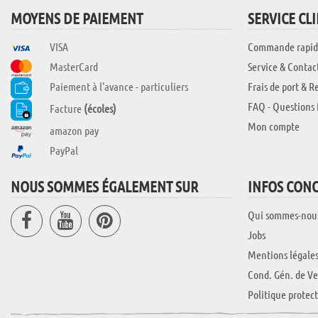
MOYENS DE PAIEMENT
SERVICE CL
VISA
Commande rapid
MasterCard
Service & Contac
Paiement à l'avance - particuliers
Frais de port & R
FAQ - Questions 
Facture
(écoles)
Mon compte
amazon pay
PayPal
NOUS SOMMES ÉGALEMENT SUR
INFOS CON
Qui sommes-nou
Jobs
Mentions légale
Cond. Gén. de Ve
Politique protec