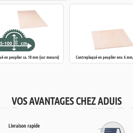
dans le secteur
La surface de 
grain. Le cont
également
pro
é en peuplier ca. 10 mm (sur mesure)
Contreplaqué en peuplier env. 6 mm,
VOS AVANTAGES CHEZ ADUIS
Livraison rapide