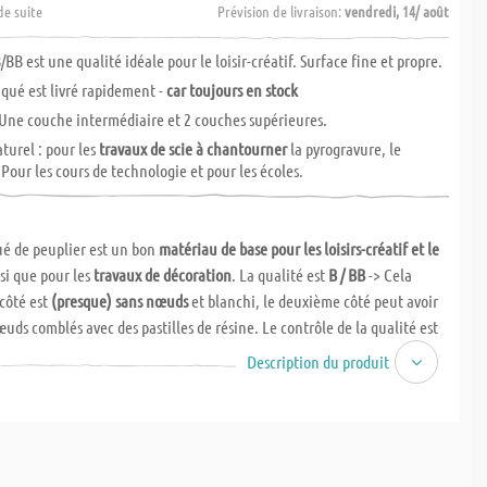
de suite
Prévision de livraison:
vendredi, 14/ août
/BB est une qualité idéale pour le loisir-créatif. Surface fine et propre.
aqué est livré rapidement -
car toujours en stock
 Une couche intermédiaire et 2 couches supérieures.
turel : pour les
travaux de scie à chantourner
la pyrogravure, le
Pour les cours de technologie et pour les écoles.
ué de peuplier est un bon
matériau de base pour les loisirs-créatif et le
si que pour les
travaux de décoration
. La qualité est
B / BB
-> Cela
côté est
(presque) sans nœuds
et blanchi, le deuxième côté peut avoir
œuds comblés avec des pastilles de résine. Le contrôle de la qualité est
ellement par des mains humaines.
Description du produit
ué de peuplier est un matériau
très tendre
. Grâce au "collage", il y a
u de déformation
ou pas d'étirement. Il convient parfaitement pour les
cie à chantourner ou pyrogravure
. Cependant, le panneau de
est également utilisé comme un
bon matériau de base
bon marché