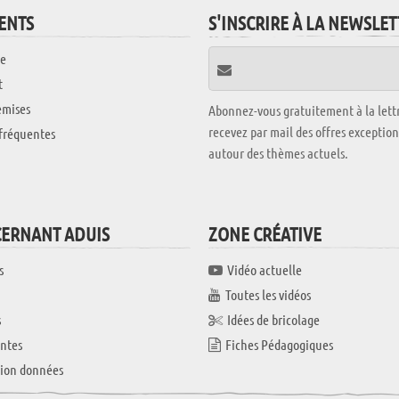
IENTS
S'INSCRIRE À LA NEWSLE
e
t
emises
Abonnez-vous gratuitement à la lettr
recevez par mail des offres exceptio
fréquentes
autour des thèmes actuels.
CERNANT ADUIS
ZONE CRÉATIVE
s
Vidéo actuelle
Toutes les vidéos
s
Idées de bricolage
ntes
Fiches Pédagogiques
tion données