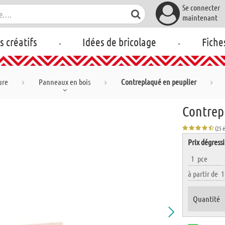
Se connecter
maintenant
.
.
rs créatifs
Idées de bricolage
Fiche
ure
Panneaux en bois
Contreplaqué en peuplier
Contrep
(25 
Prix dégressi
1
pce
à partir de
1
Quantité