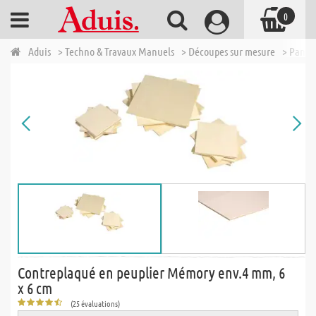
0
Aduis
> Techno & Travaux Manuels
> Découpes sur mesure
> Panne
Contreplaqué en peuplier Mémory env.4 mm, 6
x 6 cm
(25 évaluations)