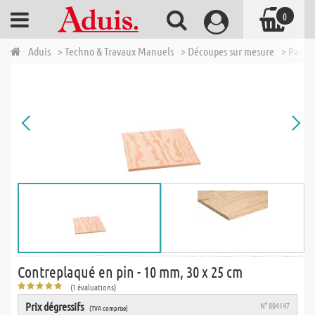
0
Aduis
> Techno & Travaux Manuels
> Découpes sur mesure
> Panne
Contreplaqué en pin - 10 mm, 30 x 25 cm
(1 évaluations)
Prix dégressifs
N° 804147
(TVA comprise)