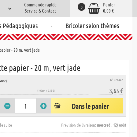
Commande rapide
Panier
0
Service & Contact
0,00 €
.
s Pédagogiques
Bricoler selon thèmes
apier - 20 m, vert jade
te papier - 20 m, vert jade
N° 921447
rise)
3,65 €
(100cm = 0,18 €)
Dans le panier
de suite
Prévision de livraison:
mercredi, 12/ août