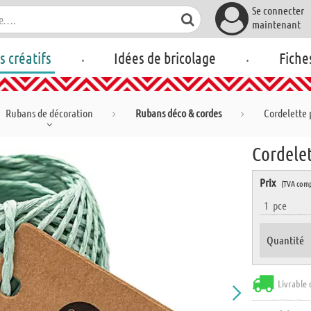
Se connecter
maintenant
.
.
rs créatifs
Idées de bricolage
Fiche
Rubans de décoration
Rubans déco & cordes
Cordelette p
Cordelet
Prix
(TVA comp
1
pce
Quantité
Livrable 