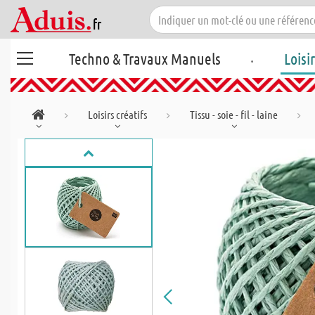
.
Techno & Travaux Manuels
Loisi
Loisirs créatifs
Tissu - soie - fil - laine