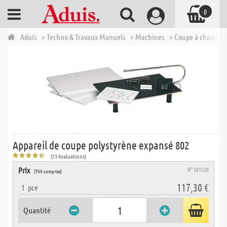
0
Aduis
> Techno & Travaux Manuels
> Machines
> Coupe à chaud - p
Appareil de coupe polystyrène expansé 802
(13 évaluations)
Prix
N° 501520
(TVA comprise)
117,30 €
1
pce
Quantité