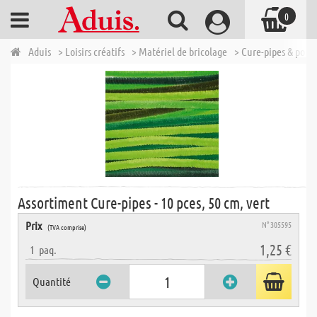
0
Aduis
> Loisirs créatifs
> Matériel de bricolage
> Cure-pipes & pom
Assortiment Cure-pipes - 10 pces, 50 cm, vert
Prix
N° 305595
(TVA comprise)
1,25 €
1
paq.
Quantité